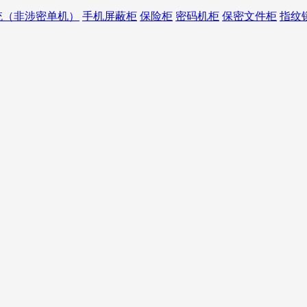
统（非涉密单机）
手机屏蔽柜
保险柜
密码机柜
保密文件柜
指纹