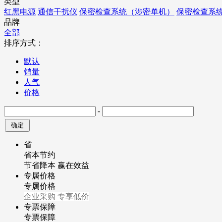
类型
红黑电源
通信干扰仪
保密检查系统（涉密单机）
保密检查系
品牌
全部
排序方式：
默认
销量
人气
价格
-
省
省本节约
节省降本 赢在效益
专属价格
专属价格
企业采购 专享低价
专票保障
专票保障