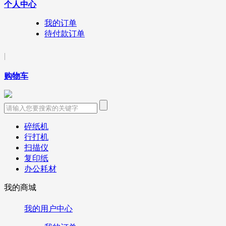
个人中心
我的订单
待付款订单
|
购物车
碎纸机
行打机
扫描仪
复印纸
办公耗材
我的商城
我的用户中心